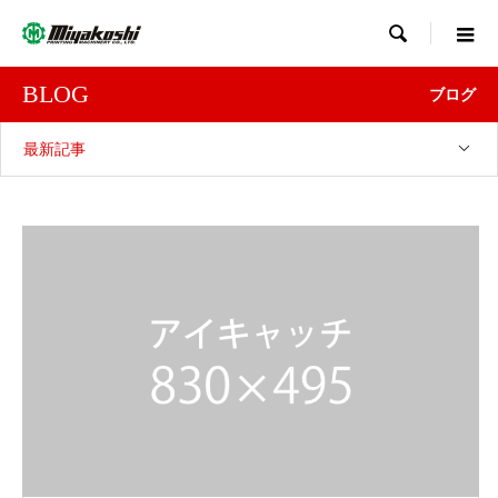

BLOG
ブログ
最新記事