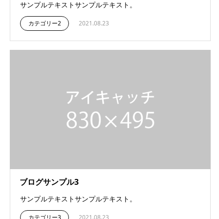
サンプルテキストサンプルテキスト。
カテゴリー2
2021.08.23
ブログサンプル3
サンプルテキストサンプルテキスト。
カテゴリー3
2021.08.23